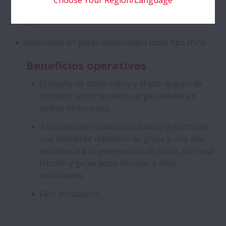
Disponible para diámetros de agujero de 12 a 60
mm
Disponible en pares combinados (solo tipo BSN)
Beneficios operativos
El diseño de doble hilera y el alto ángulo de
contacto soportan altas cargas axiales en
ambas direcciones.
Los sellos de contacto multilabio garantizan
una excelente retención de grasa y una alta
resistencia a la penetración de polvo, con baja
fricción y generación de calor a altas
velocidades.
Fácil instalación.