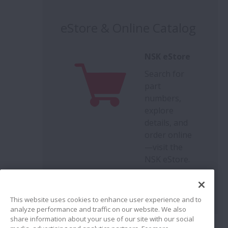
eStore & Online Catalog
NSK eStore
Search for
part
numbers,
explore
details, and
order online
—visit the
NSK eStore.
This website uses cookies to enhance user experience and to
analyze performance and traffic on our website. We also
share information about your use of our site with our social