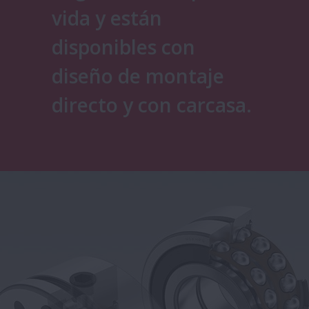
vida y están
disponibles con
diseño de montaje
directo y con carcasa.