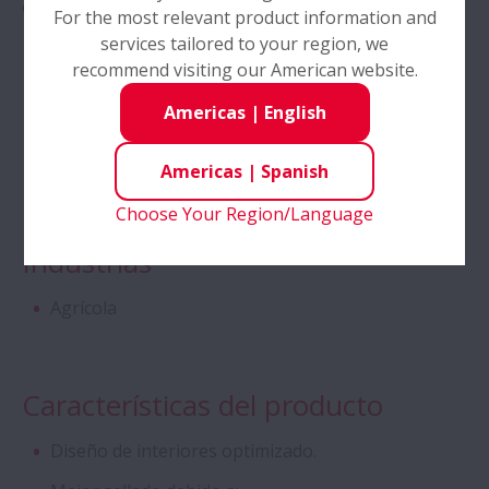
cultivos con diferentes requisitos.
For the most relevant product information and
services tailored to your region, we
Descripción de la Condición
recommend visiting our American website.
Americas
|
English
Contaminación
Alta Carga
Americas
|
Spanish
Lubricación
Choose Your Region/Language
Industrias
Agrícola
Características del producto
Diseño de interiores optimizado.