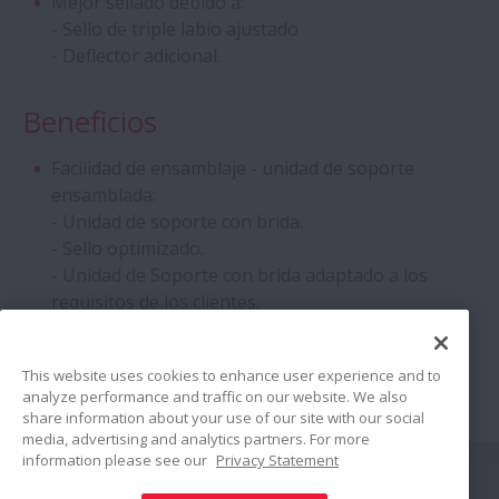
Mejor sellado debido a:
- Sello de triple labio ajustado
- Deflector adicional.
Beneficios
Facilidad de ensamblaje - unidad de soporte
ensamblada:
- Unidad de soporte con brida.
- Sello optimizado.
- Unidad de Soporte con brida adaptado a los
requisitos de los clientes.
- Relubricación posible.
This website uses cookies to enhance user experience and to
analyze performance and traffic on our website. We also
share information about your use of our site with our social
media, advertising and analytics partners. For more
information please see our
Privacy Statement
Conectar