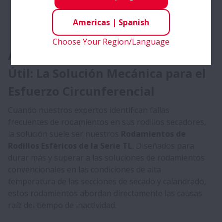
Americas
|
Spanish
Choose Your Region/Language
Alta Resistencia y Larga Vida
Útil: La Solución Mecánica para el
Esfuerzo Circunferencial
Cuando nuestros expertos identifican fallas
frecuentes de rodamientos en sus rodillos secadores,
la solución suele ser nuestros
Rodamientos de
Rodillos Esféricos de la Serie TL
. Diseñados para
durar más y superar a las soluciones de rodamientos
convencionales en las condiciones de alta
temperatura de las secciones de secado y calandrado,
estos rodamientos abordan directamente las causas
raíz del tiempo de inactividad.